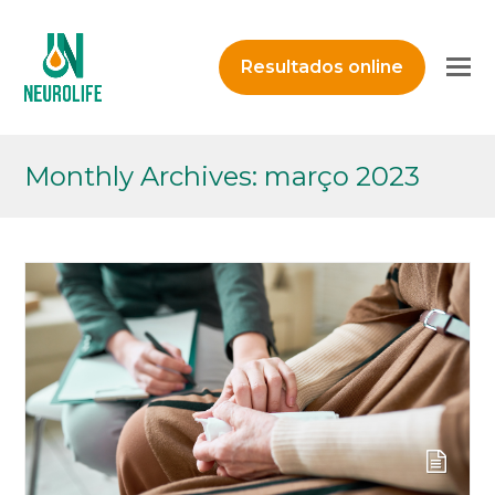
O
Resultados online
M
M
Monthly Archives: março 2023