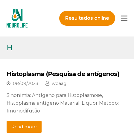
O
Resultados online
M
M
H
Histoplasma (Pesquisa de antígenos)
08/09/2023
wdaag
Sinonímia: Antígeno para Histoplasmose,
Histoplasma antígeno Material: Líquor Método:
Imunodifusão
Read more