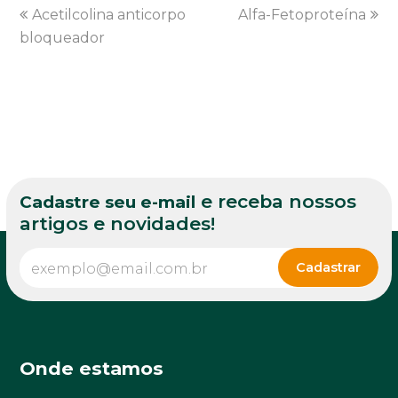
previous
Acetilcolina anticorpo
Alfa-Fetoproteína
next
bloqueador
post:
post:
e receba nossos
Cadastre seu e-mail
artigos e novidades!
Onde estamos