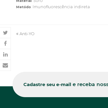
: Soro
Material
: Imunofluorescência indireta
Metódo
previous
Anti-YO
post:
e receba noss
Cadastre seu e-mail