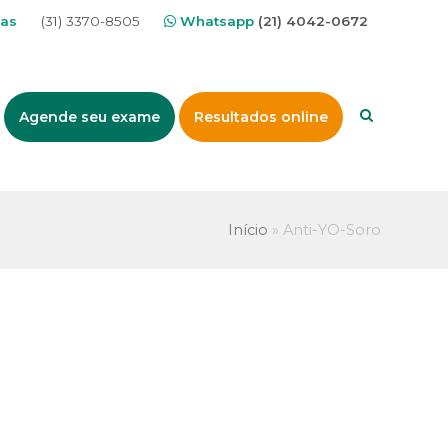
nas
(31) 3370-8505
Whatsapp
(21) 4042-0672
Agende seu exame
Resultados online
Início
»
Anti-YO-Soro