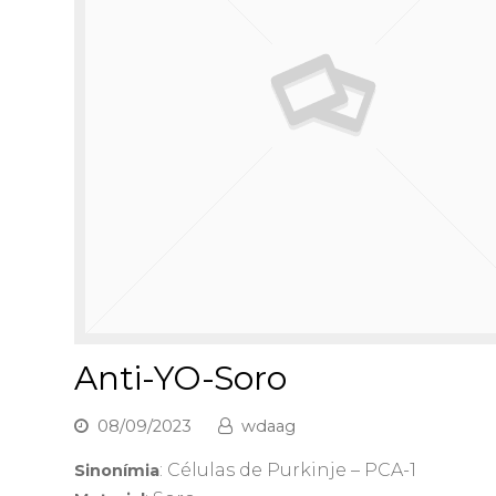
Anti-YO-Soro
08/09/2023
wdaag
: Células de Purkinje – PCA-1
Sinonímia