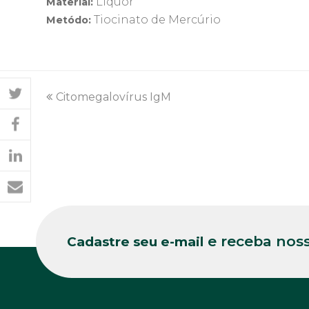
Líquor
Material:
Tiocinato de Mercúrio
Metódo:
previous
Citomegalovírus IgM
post:
e receba noss
Cadastre seu e-mail