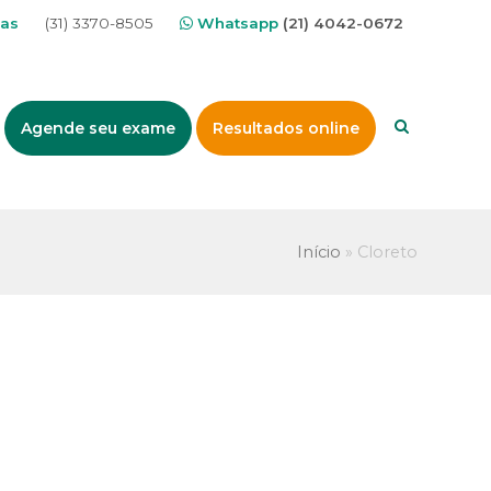
nas
(31) 3370-8505
Whatsapp
(21) 4042-0672
Agende seu exame
Resultados online
Início
»
Cloreto