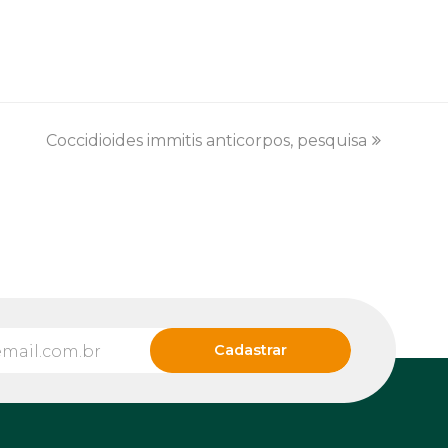
Coccidioides immitis anticorpos, pesquisa
next
post: