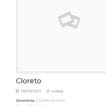
Cloreto
08/09/2023
wdaag
Cloreto e cloro
Sinonímia: