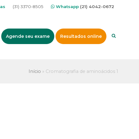
nas
(31) 3370-8505
Whatsapp
(21) 4042-0672
Agende seu exame
Resultados online
Início
»
Cromatografia de aminoácidos 1