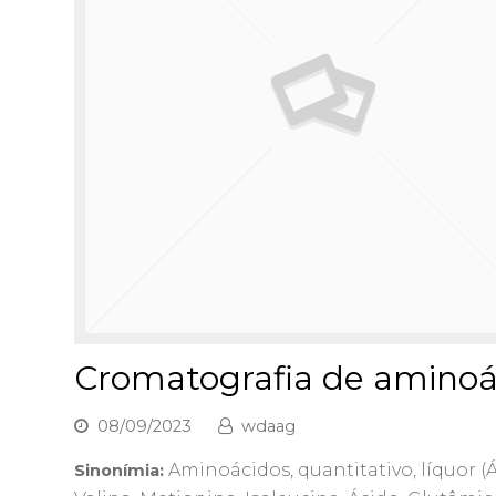
Cromatografia de aminoá
08/09/2023
wdaag
Aminoácidos, quantitativo, líquor (Á
Sinonímia: