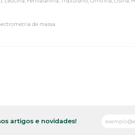
, Leucina, Fenilalanina, Triptofano, Ornitina, Lisina, H
pectrometria de massa
os artigos e novidades!