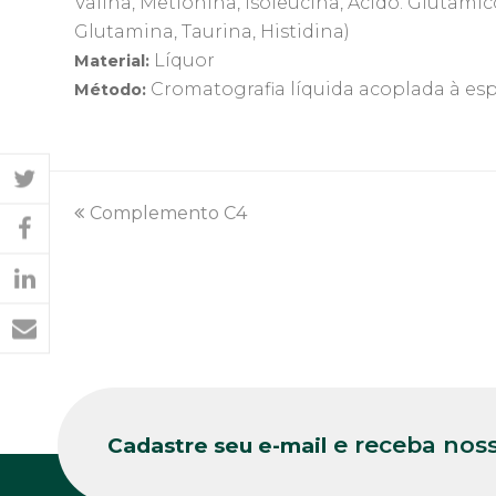
Valina, Metionina, Isoleucina, Ácido. Glutâmico
Glutamina, Taurina, Histidina)
Líquor
Material:
Cromatografia líquida acoplada à es
Método:
previous
Complemento C4
post:
e receba noss
Cadastre seu e-mail