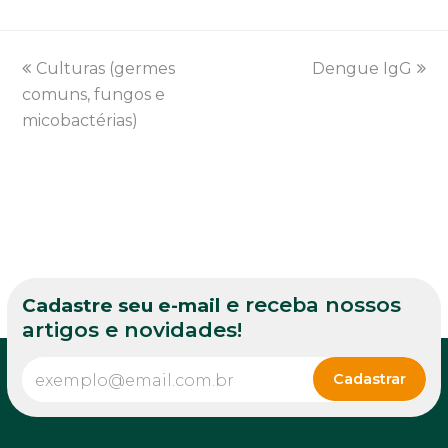
previous
Culturas (germes
Dengue IgG
next
comuns, fungos e
post:
post:
micobactérias)
e receba nossos
Cadastre seu e-mail
artigos e novidades!