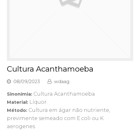
Cultura Acanthamoeba
08/09/2023
wdaag
Cultura Acanthamoeba
Sinonímia:
Líquor
Material:
Cultura em ágar não nutriente,
Método:
previmente semeado com E.coli ou K.
aerogenes