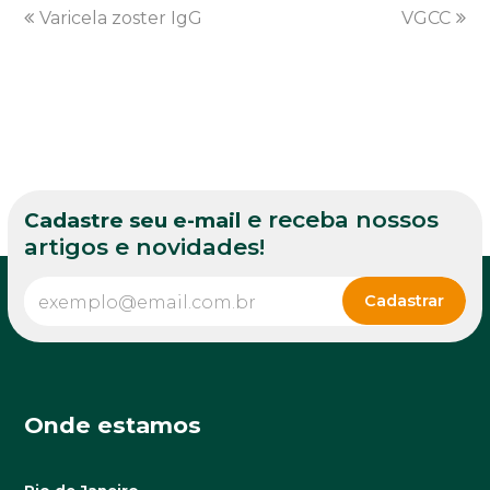
previous
Varicela zoster IgG
VGCC
next
post:
post:
e receba nossos
Cadastre seu e-mail
artigos e novidades!
Onde estamos