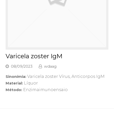
Varicela zoster IgM
08/09/2023
wdaag
Varicela zoster Vírus, Anticorpos IgM
Sinonímia:
Líquor
Material:
Enzimaimunoensaio
Método: