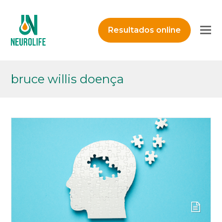
O
Resultados online
M
M
bruce willis doença