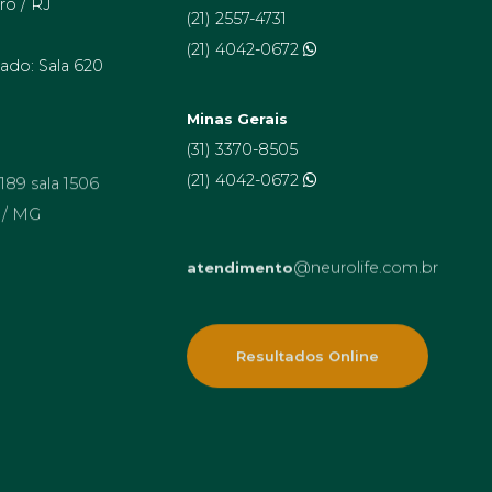
ro / RJ
(21) 2557-4731
(21) 4042-0672
ado: Sala 620
Minas Gerais
(31) 3370-8505
 189 sala 1506
(21) 4042-0672
 / MG
@neurolife.com.br
atendimento
Resultados Online