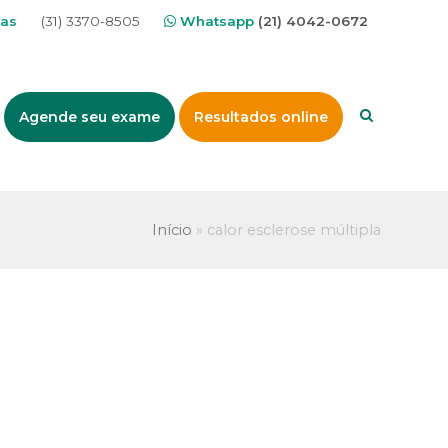
nas
(31) 3370-8505
Whatsapp
(21) 4042-0672
Agende seu exame
Resultados online
Início
»
calor esclerose múltipla