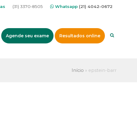
nas
(31) 3370-8505
Whatsapp
(21) 4042-0672
Agende seu exame
Resultados online
Início
»
epstein-barr