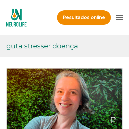
O
Resultados online
M
M
guta stresser doença