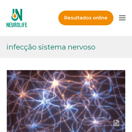
O
Resultados online
M
M
infecção sistema nervoso