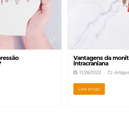
pressão
Vantagens da monito
?
intracraniana
11/28/2023
Artigo
Leia artigo