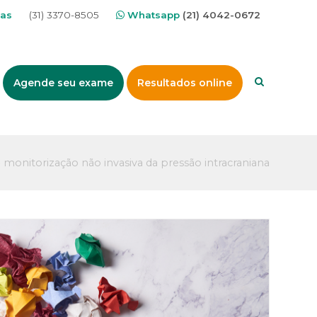
nas
(31) 3370-8505
Whatsapp
(21) 4042-0672
Agende seu exame
Resultados online
»
monitorização não invasiva da pressão intracraniana