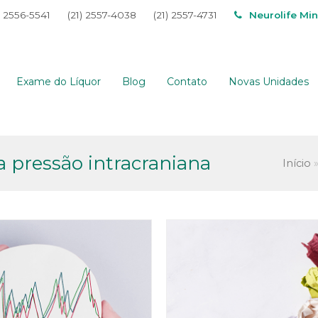
) 2556-5541
(21) 2557-4038
(21) 2557-4731
Neurolife Mi
Exame do Líquor
Blog
Contato
Novas Unidades
a pressão intracraniana
Início