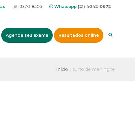
nas
(31) 3370-8505
Whatsapp
(21) 4042-0672
Agende seu exame
Resultados online
Início
»
surto de meningite