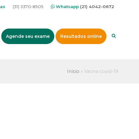
nas
(31) 3370-8505
Whatsapp
(21) 4042-0672
Agende seu exame
Resultados online
Início
»
Vacina covid-19