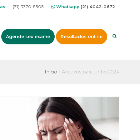
nas
(31) 3370-8505
Whatsapp
(21) 4042-0672
Agende seu exame
Resultados online
Início
»
Arquivos para junho 2024