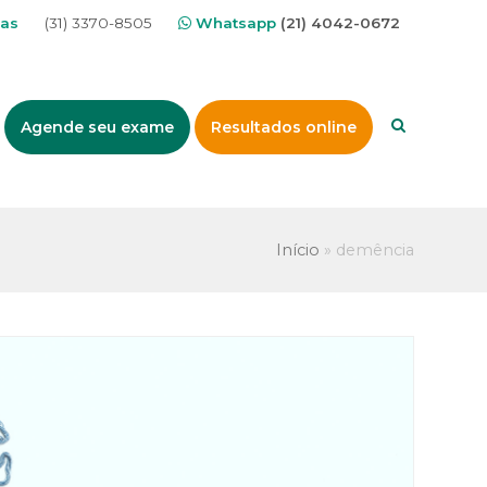
nas
(31) 3370-8505
Whatsapp
(21) 4042-0672
Agende seu exame
Resultados online
Início
»
demência