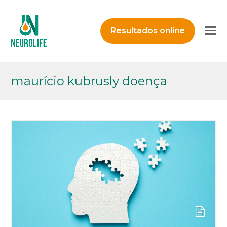
O
Resultados online
M
M
maurício kubrusly doença