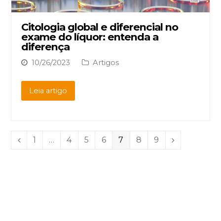
Citologia global e diferencial no
exame do líquor: entenda a
diferença
10/26/2023
Artigos
Leia artigo
Page
1
…
Page
4
Page
5
Page
6
Page
7
Page
8
Page
9
Previous
Next