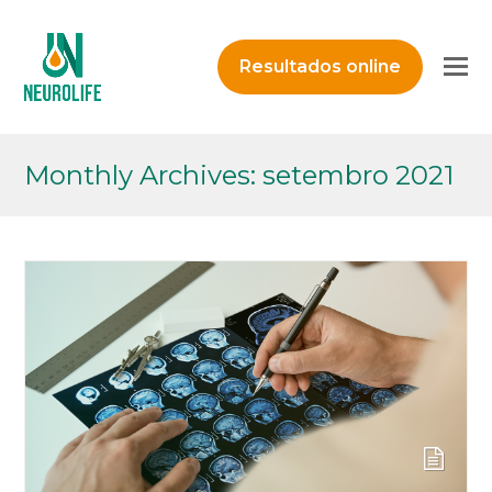
O
Resultados online
M
M
Monthly Archives: setembro 2021