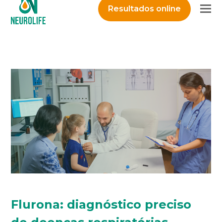
O
Resultados online
M
M
Flurona: diagnóstico preciso