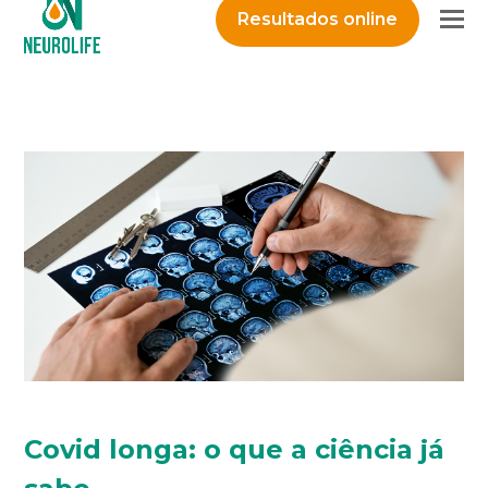
O
Resultados online
M
M
Covid longa: o que a ciência já