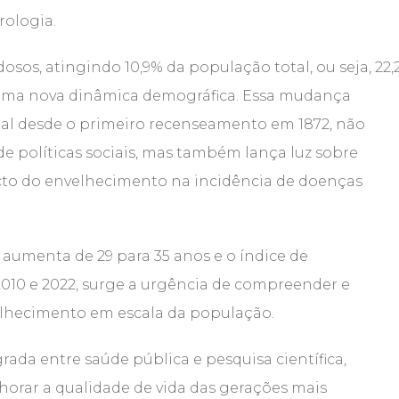
rologia.
os, atingindo 10,9% da população total, ou seja, 22,
m uma nova dinâmica demográfica. Essa mudança
ual desde o primeiro recenseamento em 1872, não
 políticas sociais, mas também lança luz sobre
cto do envelhecimento na incidência de doenças
aumenta de 29 para 35 anos e o índice de
 2010 e 2022, surge a urgência de compreender e
elhecimento em escala da população.
a entre saúde pública e pesquisa científica,
horar a qualidade de vida das gerações mais