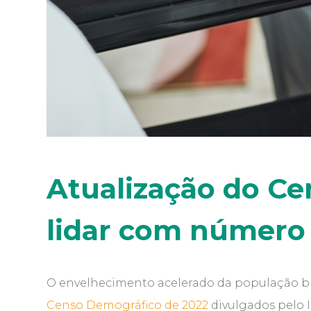
Atualização do Ce
lidar com número 
O envelhecimento acelerado da população bra
Censo Demográfico de 2022
divulgados pelo In