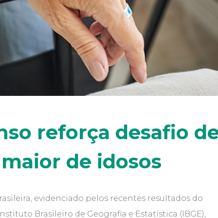
nso reforça desafio d
maior de idosos
sileira, evidenciado pelos recentes resultados do
stituto Brasileiro de Geografia e Estatística (IBGE),