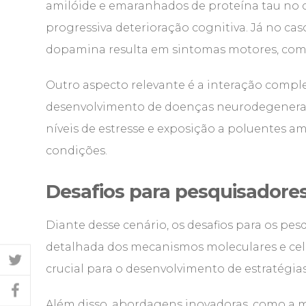
amilóide e emaranhados de proteína tau no cé
progressiva deterioração cognitiva. Já no cas
dopamina resulta em sintomas motores, como
Outro aspecto relevante é a interação complexa
desenvolvimento de doenças neurodegenerativa
níveis de estresse e exposição a poluentes am
condições.
Desafios para pesquisadore
Diante desse cenário, os desafios para os pe
detalhada dos mecanismos moleculares e cel
crucial para o desenvolvimento de estratégias
Além disso, abordagens inovadoras, como a m