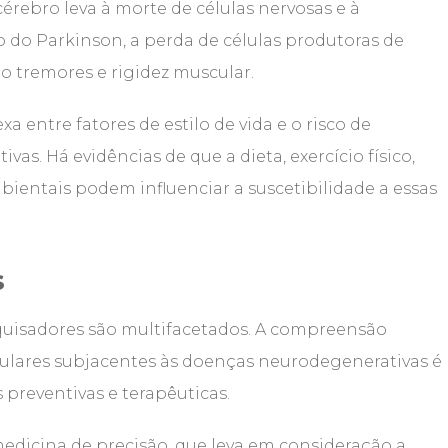
rebro leva à morte de células nervosas e à
o do Parkinson, a perda de células produtoras de
 tremores e rigidez muscular.
 entre fatores de estilo de vida e o risco de
s. Há evidências de que a dieta, exercício físico,
bientais podem influenciar a suscetibilidade a essas
s
squisadores são multifacetados. A compreensão
ulares subjacentes às doenças neurodegenerativas é
 preventivas e terapêuticas.
edicina de precisão, que leva em consideração a