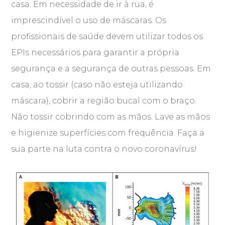
casa. Em necessidade de ir à rua, é
imprescindível o uso de máscaras. Os
profissionais de saúde devem utilizar todos os
EPIs necessários para garantir a própria
segurança e a segurança de outras pessoas. Em
casa, ao tossir (caso não esteja utilizando
máscara), cobrir a região bucal com o braço.
Não tossir cobrindo com as mãos. Lave as mãos
e higienize superfícies com frequência. Faça a
sua parte na luta contra o novo coronavírus!