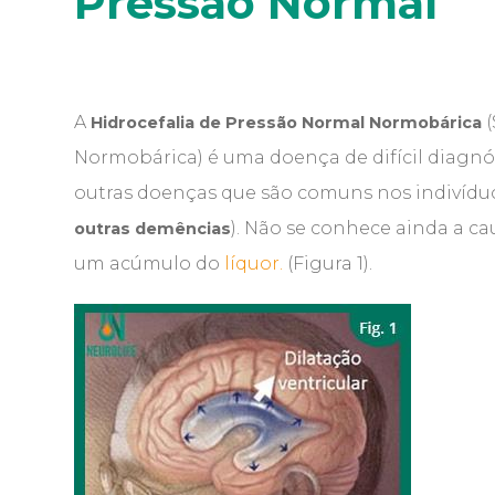
Pressão Normal
A
(
Hidrocefalia de Pressão Normal Normobárica
Normobárica) é uma doença de difícil diagnó
outras doenças que são comuns nos indivíduo
). Não se conhece ainda a c
outras demências
um acúmulo do
líquor.
(Figura 1).