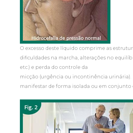
O excesso deste líquido comprime as estrutu
dificuldades na marcha, alterações no equilíbr
etc.) e perda do controle da
micção (urgência ou incontinência urinária). 
manifestar de forma isolada ou em conjunto